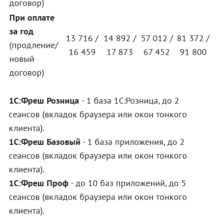
договор)
При оплате
за год
13 716 /
14 892 /
57 012 /
81 372 /
(продление/
16 459
17 873
67 452
91 800
новый
договор)
1С:Фреш Розница
- 1 база 1С:Розница, до 2
сеансов (вкладок браузера или окон тонкого
клиента).
1С:Фреш Базовый
- 1 база приложения, до 2
сеансов (вкладок браузера или окон тонкого
клиента).
1С:Фреш Проф
- до 10 баз приложений, до 5
сеансов (вкладок браузера или окон тонкого
клиента).