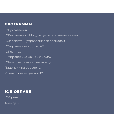
ПРОГРАММЫ
1С:Бухгалтерия
1С:Бухгалтерия. Модуль для учета металлолома
1С:Зарплата и управление персоналом
1С:Управление торговлей
1С:Розница
1С:Управление нашей фирмой
1С:Комплексная автоматизация
Лицензии на сервер 1С
Клиентские лицензии 1С
1С В ОБЛАКЕ
1C Фреш
Аренда 1С