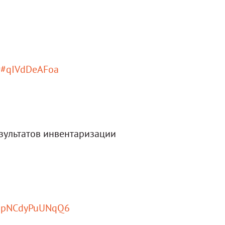
ter#qIVdDeAFoa
ультатов инвентаризации
rLEpNCdyPuUNqQ6