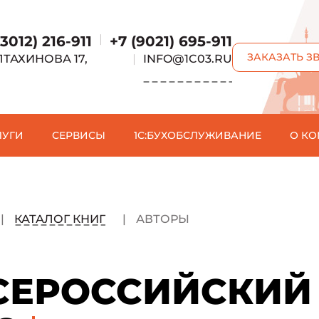
|
(3012) 216-911
+7 (9021) 695-911
ЗАКАЗАТЬ З
ЛТАХИНОВА 17,
|
INFO@1C03.RU
Е
ЛУГИ
СЕРВИСЫ
1C:БУХОБСЛУЖИВАНИЕ
О К
КАТАЛОГ КНИГ
АВТОРЫ
СЕРОССИЙСКИЙ